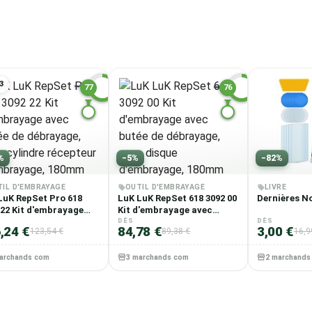
3
77
76
P
P
%
−
5
%
−
82
%
TIL D'EMBRAYAGE
OUTIL D'EMBRAYAGE
LIVRE
LuK RepSet Pro 618
LuK LuK RepSet 618 3092 00
Dernières N
 22 Kit d'embrayage
Kit d'embrayage avec
 butée de débrayage,
butée de débrayage, avec
DÈS
DÈS
,24 €
84,78 €
3,00 €
123,54 €
89,38 €
16,9
 cylindre récepteur
disque d'embrayage,
brayage, 180mm
180mm
archands comparés
3 marchands comparés
2 marchands