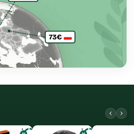
96
96