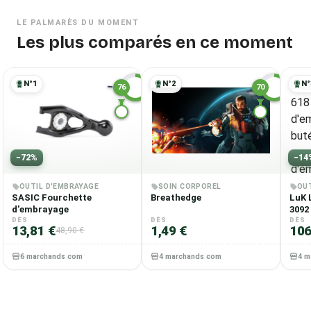
LE PALMARÈS DU MOMENT
Les plus comparés en ce moment
N°
1
N°
2
N°
76
70
P
I
−
72
%
−
14
OUTIL D'EMBRAYAGE
SOIN CORPOREL
OU
SASIC Fourchette
Breathedge
LuK 
d'embrayage
3092
DÈS
DÈS
avec
DÈS
13,81 €
1,49 €
106
48,90 €
avec
d'em
6 marchands comparés
4 marchands comparés
4 m