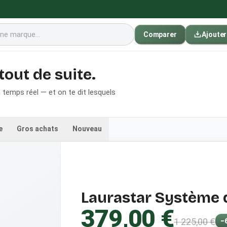
Comparer
Ajoute
 tout de suite.
temps réel — et on te dit lesquels
e
Gros achats
Nouveau
Laurastar Système 
379,00 €
1 225,00 €
−