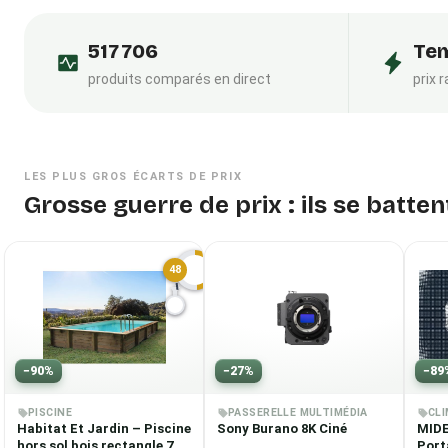
517 706
Tem
produits comparés en direct
prix 
LES PLUS GROS ÉCARTS DE PRIX
Grosse guerre de prix : ils se batte
48
H
−
90
%
−
27
%
−
89
PISCINE
PASSERELLE MULTIMÉDIA
CL
Habitat Et Jardin – Piscine
Sony Burano 8K Ciné
MIDE
hors sol bois rectangle 7.20
Port