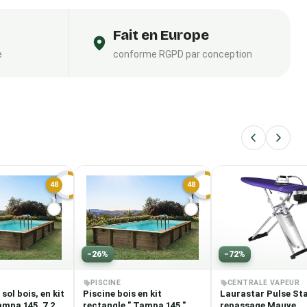
Fait en Europe
e
conforme RGPD par conception
48
48
H
H
−
26
%
−
72
%
PISCINE
CENTRALE VAPEUR
sol bois, en kit
Piscine bois en kit
Laurastar Pulse Sta
ampa 145, 7.20
rectangle " Tampa 145 "
repassage Mauve