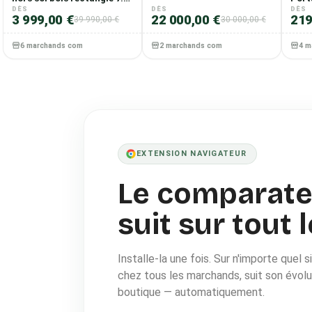
x 4.20 x 1.44 m – Pin traité
DÈS
DÈS
Silen
DÈS
3 999,00 €
22 000,00 €
219
39 990,00 €
30 000,00 €
autoclave IV – Filtration
BTU 
8.3m3/h – Échelle inox et
Clim
bois
Prêt
6 marchands comparés
2 marchands comparés
4 m
Mobi
rafr
désh
chau
EXTENSION NAVIGATEUR
Le comparateu
suit sur tout 
Installe-la une fois. Sur n'importe quel si
chez tous les marchands, suit son évolutio
boutique — automatiquement.