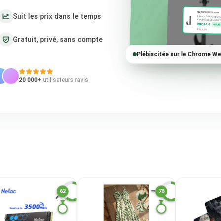
Suit les prix dans le temps
Gratuit, privé, sans compte
Plébiscitée sur le Chrome W
20 000+
utilisateurs ravis
62
76
F
S