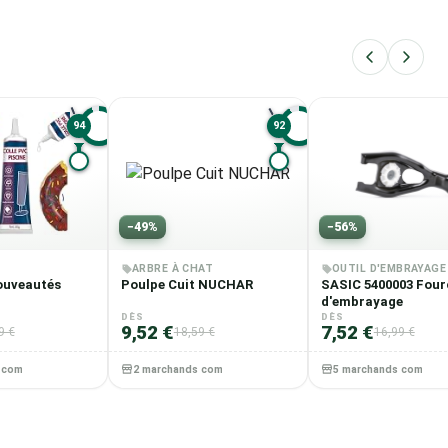
94
92
L
L
−
49
%
−
56
%
ARBRE À CHAT
OUTIL D'EMBRAYAGE
ouveautés
Poulpe Cuit NUCHAR
SASIC 5400003 Four
d'embrayage
DÈS
DÈS
9,52 €
7,52 €
9 €
18,59 €
16,99 €
 comparés
2 marchands comparés
5 marchands comparé