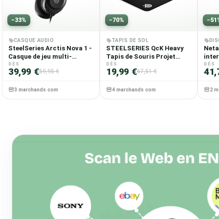
−
33
%
−
70
%
−
51
CASQUE AUDIO
TAPIS DE SOL
DIS
SteelSeries Arctis Nova 1 -
STEELSERIES QcK Heavy
Neta
Casque de jeu multi-
Tapis de Souris Projet
inte
système — Hi-Fi avec
DÈS
Retail (P)
DÈS
de b
DÈS
39,99 €
19,99 €
41,
59,95 €
67,51 €
pilotes — Son Spatial à
port
360° — Coussinets d’Oreille
250 G
à Mousse à Mémoire —
SSD 
3 marchands comparés
4 marchands comparés
2 m
Microphone antibruit —
PCIe3
PC, PS5, PS4, Switch, Xbox
- Noir