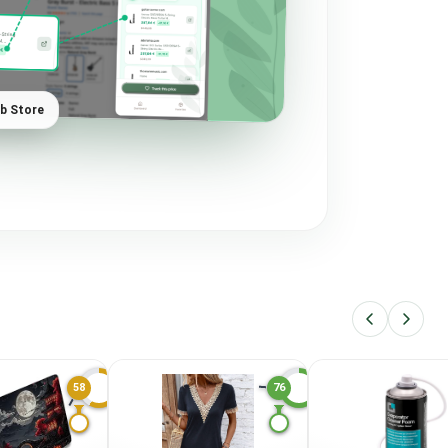
eb Store
58
76
A
L