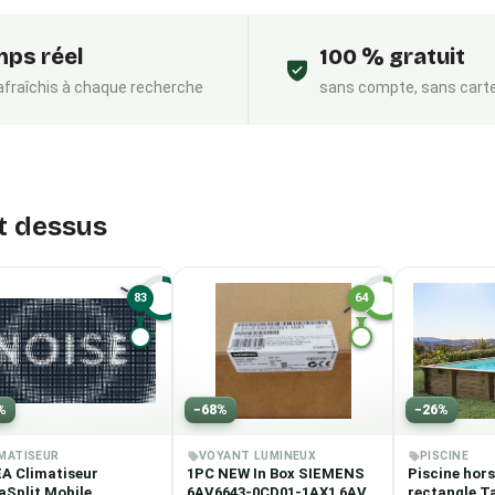
ps réel
100 % gratuit
rafraîchis à chaque recherche
sans compte, sans cart
nt dessus
83
64
A
E
%
−
68
%
−
26
%
IMATISEUR
VOYANT LUMINEUX
PISCINE
A Climatiseur
1PC NEW In Box SIEMENS
Piscine hors 
aSplit Mobile
6AV6643-0CD01-1AX1 6AV6
rectangle T