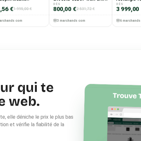
cieux 4-in-1| 12000
643-0CD01-1AX1 MP 277
DÈS
x 4.20 x 1.44
DÈS
,56 €
800,00 €
3 999,00
1 995,00 €
2 531,72 €
| Chauffage et
TOUCH PANEL
atisation Portable
 à Poser 3,5kW- Clim
archands comparés
3 marchands comparés
6 marchands
le avec
aîchisseur,
umidificateur,
ffage,ventilateur
r qui te
le web.
te, elle déniche le prix le plus bas
n et vérifie la fiabilité de la